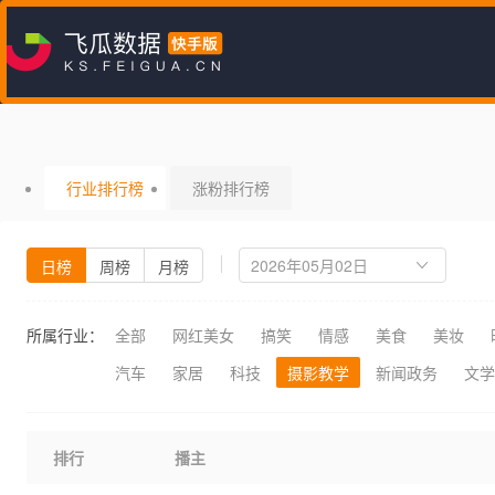
行业排行榜
涨粉排行榜
日榜
周榜
月榜
所属行业：
全部
网红美女
搞笑
情感
美食
美妆
汽车
家居
科技
摄影教学
新闻政务
文学
排行
播主