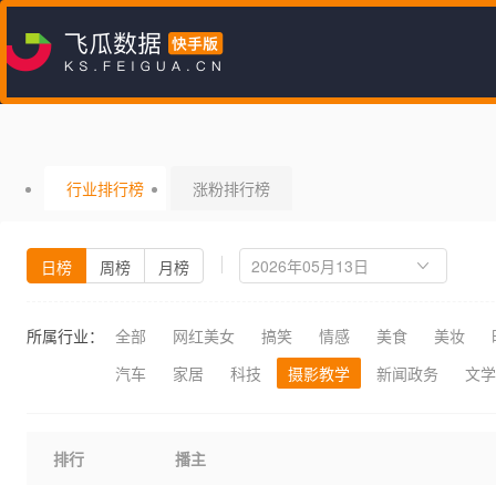
行业排行榜
涨粉排行榜
日榜
周榜
月榜
所属行业：
全部
网红美女
搞笑
情感
美食
美妆
汽车
家居
科技
摄影教学
新闻政务
文学
排行
播主