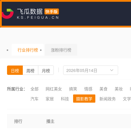
行业排行榜
涨粉排行榜
日榜
周榜
月榜
所属行业：
全部
网红美女
搞笑
情感
美食
美妆
汽车
家居
科技
摄影教学
新闻政务
文学
排行
播主