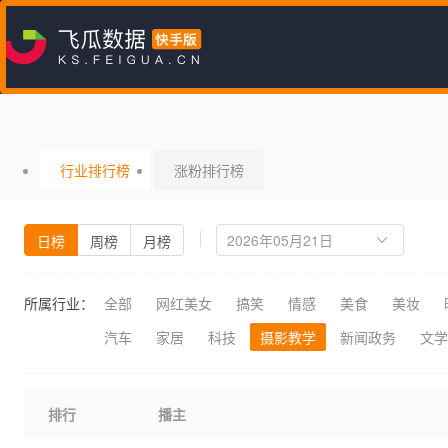
行业排行榜
涨粉排行榜
日榜
周榜
月榜
所属行业：
全部
网红美女
搞笑
情感
美食
美妆
汽车
家居
科技
摄影教学
新闻政务
文学
排行
播主