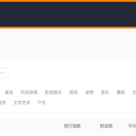
美妆
时尚穿搭
影视娱乐
游戏
宠物
音乐
舞蹈
政务
文学艺术
户外
排行指数
粉丝数
平