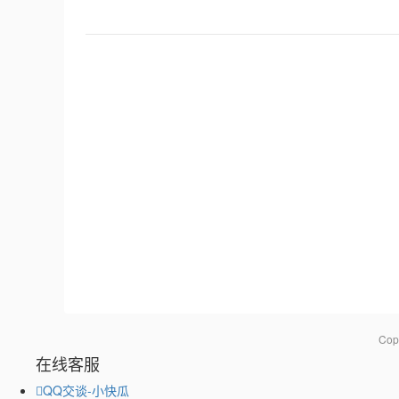
Co
在线客服
QQ交谈-小快瓜