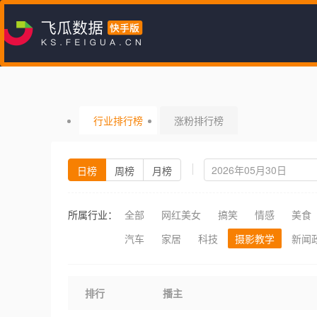
行业排行榜
涨粉排行榜
日榜
周榜
月榜
所属行业：
全部
网红美女
搞笑
情感
美食
汽车
家居
科技
摄影教学
新闻
排行
播主