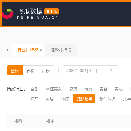
行业排行榜
涨粉排行榜
日榜
周榜
月榜
所属行业：
全部
网红美女
搞笑
情感
美食
美妆
汽车
家居
科技
摄影教学
新闻政务
文学
排行
播主