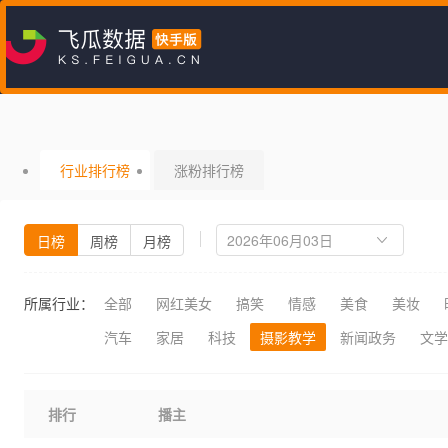
行业排行榜
涨粉排行榜
日榜
周榜
月榜
所属行业：
全部
网红美女
搞笑
情感
美食
美妆
汽车
家居
科技
摄影教学
新闻政务
文学
排行
播主