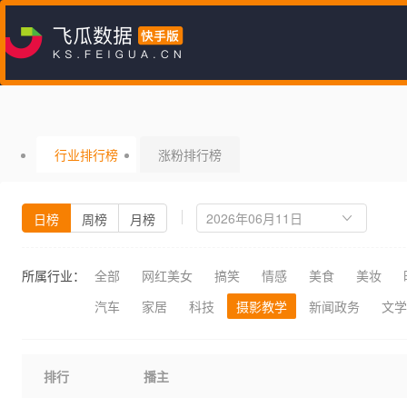
行业排行榜
涨粉排行榜
日榜
周榜
月榜
所属行业：
全部
网红美女
搞笑
情感
美食
美妆
汽车
家居
科技
摄影教学
新闻政务
文学
排行
播主