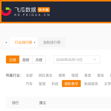
行业排行榜
涨粉排行榜
日榜
周榜
月榜
所属行业：
全部
网红美女
搞笑
情感
美食
美妆
汽车
家居
科技
摄影教学
新闻政务
文学
排行
播主