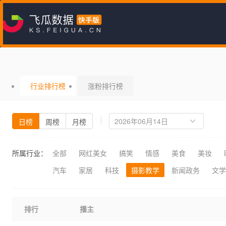
行业排行榜
涨粉排行榜
日榜
周榜
月榜
所属行业：
全部
网红美女
搞笑
情感
美食
美妆
汽车
家居
科技
摄影教学
新闻政务
文学
排行
播主