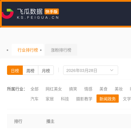
行业排行榜
涨粉排行榜
日榜
周榜
月榜
所属行业：
全部
网红美女
搞笑
情感
美食
美妆
汽车
家居
科技
摄影教学
新闻政务
文学
排行
播主