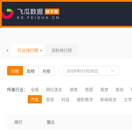
行业排行榜
涨粉排行榜
日榜
周榜
月榜
所属行业：
全部
网红美女
搞笑
情感
美食
美妆
汽车
家居
科技
摄影教学
新闻政务
文学
排行
播主